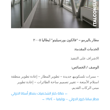
مطار بالیرمو – “فالكون بورسیلینو” ایطالیا ۲۰۰٥
الخدمات المقدمة:
الاشراف على التنفیذ
الوصف / الخصائص:
– ممرات تلسكوبیھ جدیدة – تطویر المطار – إعادة تطویر منطقة
استلام الأمتعة – تغییر تصمیم ساحة الطائرات – إعادة تطویر
مبنى الركاب القدیم.
←
صالة كبار الشخصيات بمطار أستانا الدولي
مطار سانتا كروز الدولي – بولیفیا – ۱۹۷٤
→