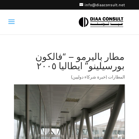
info@diaaconsult.net
مطار بالیرمو – “فالكون
بورسیلینو” ایطالیا ۲۰۰٥
المطارات (خبرة شركاء دوليين)