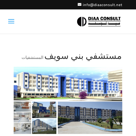
info@diaaconsult.net
مستشفي بني سويف
المستشفيات