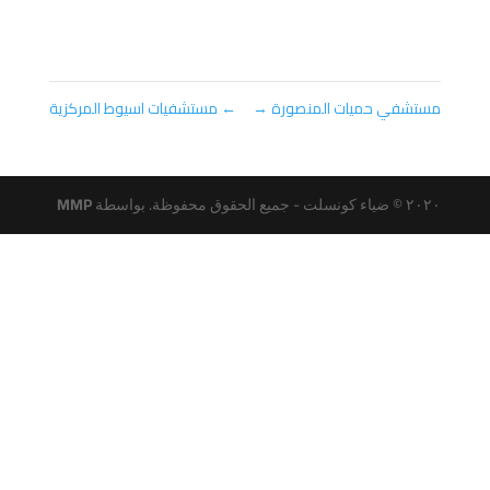
مستشفي حميات المنصورة
→
←
مستشفيات اسيوط المركزية
٢٠٢٠ © ضياء كونسلت - جميع الحقوق محفوظة. بواسطة
MMP