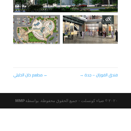
فندق الفوزان – جدة
→
←
مطعم خان الخليلي
٢٠٢٠ © ضياء كونسلت - جميع الحقوق محفوظة. بواسطة
MMP