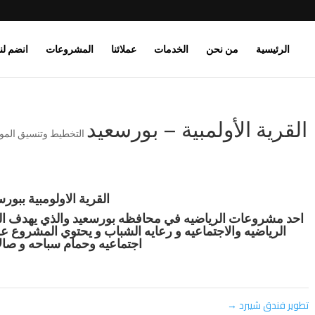
الرئيسية
من نحن
الخدمات
عملائنا
المشروعات
انضم لنا
القرية الأولمبية – بورسعيد
التخطيط وتنسيق المو
القرية الاولومبية ببور
احد
مشروعات
الرياضيه
في
محافظه
بورسعيد
والذي
يهدف
ا
الرياضيه
والاجتماعيه
و
رعايه
الشباب
و
يحتوي
المشروع
عل
اجتماعيه
وحمام
سباحه
و
صال
تطوير فندق شيبرد
→