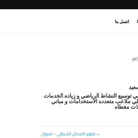
اتصل بنا
اقع
سعيد
لي
توسيع
النشاط
الرياضي
و
زياده
الخدمات
ي
ملاعب
متعدده
الاستخدامات
و
مباني
ات
مغطاه
←
تطوير المدخل الشمالي – اسوان